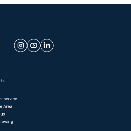
ts
r service
e Area
 us
blowing