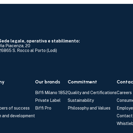
Sede legale, operativa e stabilimento:
Via Piacenza, 20
26865 S. Rocco al Porto (Lodi)
ny
Our brands
Commitment
Contac
Biffi Milano 1852
Quality and Certifications
Careers
Private Label
Sustainability
Consume
ers of success
Biffi Pro
Philosophy and Values
Employe
h and development
Contact
Whistle