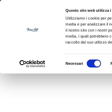
Skip
Questo sito web utilizza i
to
Utilizziamo i cookie per pe
main
media e per analizzare il n
Compa
content
il nostro sito con i nostri 
media, i quali potrebbero 
raccolto dal suo utilizzo dei
Selezione
Necessari
del
consenso