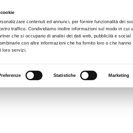
 cookie
rsonalizzare contenuti ed annunci, per fornire funzionalità dei soc
ostro traffico. Condividiamo inoltre informazioni sul modo in cui u
ny
Our Brands
Commitment
News
Con
partner che si occupano di analisi dei dati web, pubblicità e social
combinarle con altre informazioni che ha fornito loro o che hanno
 loro servizi.
Preferenze
Statistiche
Marketing