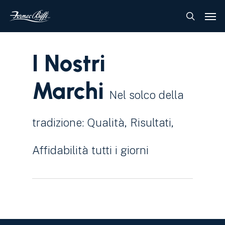
Skip
Menu
Men
to
search
main
content
I Nostri
Marchi
Nel solco della
tradizione: Qualità, Risultati,
Affidabilità tutti i giorni