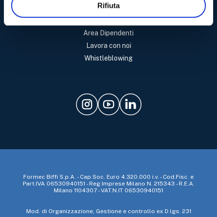
Rifiuta
Contattaci
Servizio Consumatori
Area Dipendenti
Lavora con noi
Whistleblowing
Formec Biffi S.p.A. - Cap.Soc. Euro 4.320.000 i.v. - Cod.Fisc. e
Part.IVA 06530940151 - Reg.Imprese Milano N. 215343 - R.E.A.
Milano 1104307 - VAT.N.IT 06530940151
Mod. di Organizzazione, Gestione e controllo ex D.lgs. 231