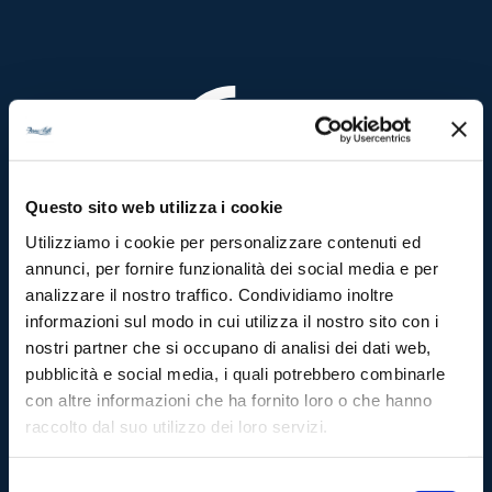
Questo sito web utilizza i cookie
Utilizziamo i cookie per personalizzare contenuti ed
annunci, per fornire funzionalità dei social media e per
Sede legale, operativa e
analizzare il nostro traffico. Condividiamo inoltre
stabilimento:
informazioni sul modo in cui utilizza il nostro sito con i
Via Piacenza, 20
26865 S. Rocco al Porto (Lodi)
nostri partner che si occupano di analisi dei dati web,
pubblicità e social media, i quali potrebbero combinarle
con altre informazioni che ha fornito loro o che hanno
raccolto dal suo utilizzo dei loro servizi.
Azienda
Chi siamo
Selezione