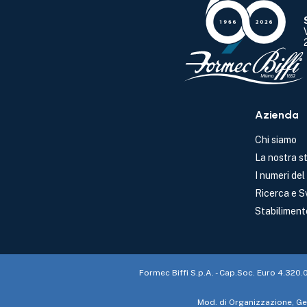
Azienda
Chi siamo
La nostra st
I numeri de
Ricerca e S
Stabiliment
Formec Biffi S.p.A. - Cap.Soc. Euro 4.320.
Mod. di Organizzazione, Ges