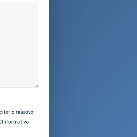
citario relativo
'
Informativa