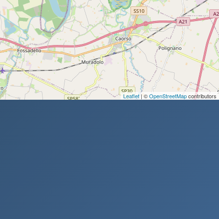
Leaflet
| ©
OpenStreetMap
contributors