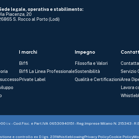
Sede legale, operativa e stabilimento:
Via Piacenza, 20
26865 S. Rocco al Porto (Lodi)
I marchi
Impegno
Contatt
Biffi
Filosofia e Valori
Contatta
oria
Biffi La Linea Professionale
Sostenibilità
Servizio
l successo
Private Label
Qualità e Certificazioni
Area Dip
viluppo
Lavora c
o
Whistleb
000 i.v. - Cod.Fisc. e Part.IVA 06530940151 - Reg.Imprese Milano N. 215343 - R
tione e controllo ex D.lgs. 231
Whistleblowing
Privacy Policy
Cookie Policy
Mod