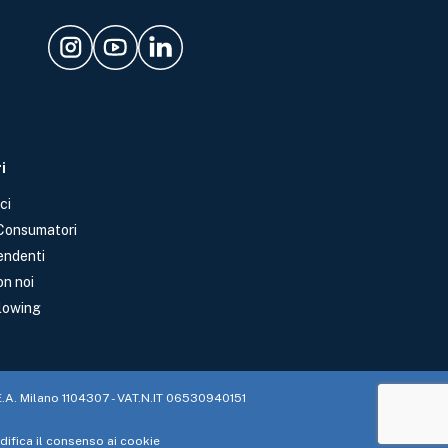
i
ci
 Consumatori
endenti
on noi
lowing
.E.A. Milano 1104307 - VAT.N.IT 06530940151
ifica il consenso ai cookie