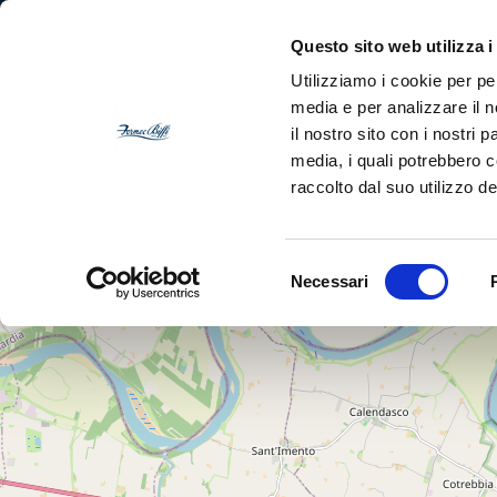
Skip
Questo sito web utilizza i
to
Utilizziamo i cookie per pe
main
media e per analizzare il n
Az
content
il nostro sito con i nostri 
media, i quali potrebbero 
raccolto dal suo utilizzo dei
+
−
Selezione
Necessari
del
consenso